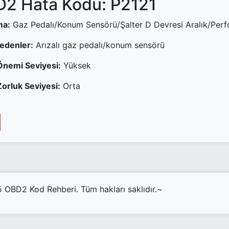
2 Hata Kodu: P2121
ma:
Gaz Pedalı/Konum Sensörü/Şalter D Devresi Aralık/Per
Nedenler:
Arızalı gaz pedalı/konum sensörü
Önemi Seviyesi:
Yüksek
orluk Seviyesi:
Orta
OBD2 Kod Rehberi. Tüm hakları saklıdır.~