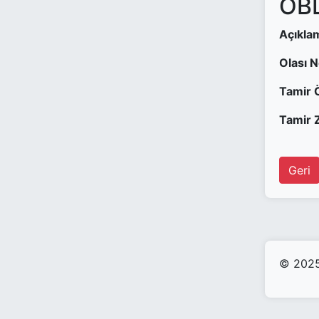
OBD
Açıkla
Olası 
Tamir 
Tamir Z
Geri
© 2025 