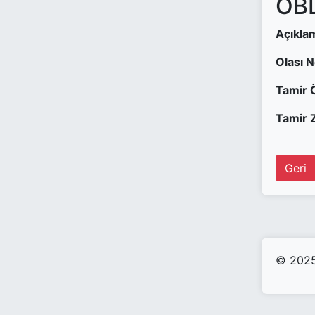
OBD
Açıkla
Olası 
Tamir 
Tamir Z
Geri
© 2025 